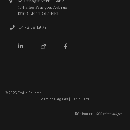
Le Triangle Vert – Bat 2
434 allée François Aubrun
13100 LE THOLONET
04 42 38 19 79
Linkedin
viadeo
Facebook
© 2026 Emilie Collomp
Mentions légales
|
Plan du site
Réalisation :
SOS Informatique