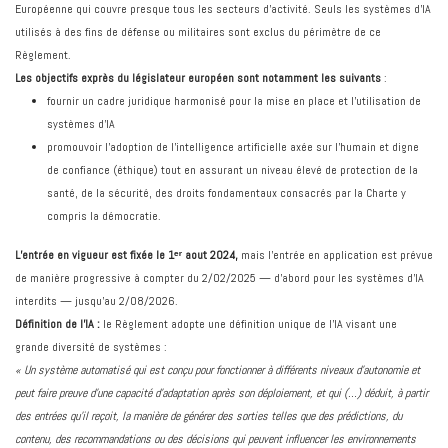
Européenne qui couvre presque tous les secteurs d’activité. Seuls les systèmes d’IA
utilisés à des fins de défense ou militaires sont exclus du périmètre de ce
Règlement.
Les objectifs exprès du législateur européen sont notamment les suivants
:
fournir un cadre juridique harmonisé pour la mise en place et l’utilisation de
systèmes d’IA
promouvoir l’adoption de l’intelligence artificielle axée sur l’humain et digne
de confiance (éthique) tout en assurant un niveau élevé de protection de la
santé, de la sécurité, des droits fondamentaux consacrés par la Charte y
compris la démocratie.
L’entrée en vigueur est fixée le 1ᵉʳ aout 2024,
mais l’entrée en application est prévue
de manière progressive à compter du 2/02/2025 — d’abord pour les systèmes d'IA
interdits — jusqu’au 2/08/2026.
Définition de l’IA :
le Règlement adopte une définition unique de l’IA visant une
grande diversité de systèmes :
« Un système automatisé qui est conçu pour fonctionner à différents niveaux d’autonomie et
peut faire preuve d’une capacité d’adaptation après son déploiement, et qui (…) déduit, à partir
des entrées qu’il reçoit, la manière de générer des sorties telles que des prédictions, du
contenu, des recommandations ou des décisions qui peuvent influencer les environnements