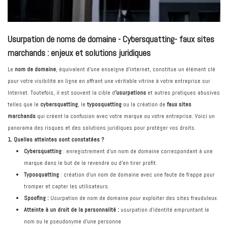
Usurpation de noms de domaine - Cybersquatting- faux sites
marchands : enjeux et solutions juridiques
Le
nom de domaine
, équivalent d’une enseigne d’internet, constitue un élément clé
pour votre visibilité en ligne en offrant une véritable vitrine à votre entreprise sur
Internet. Toutefois, il est souvent la cible d
’usurpations
et autres pratiques abusives
telles que le
cybersquatting
, le
typosquatting
ou la création de
faux sites
marchands
qui créent la confusion avec votre marque ou votre entreprise. Voici un
panorama des risques et des solutions juridiques pour protéger vos droits.
1. Quelles atteintes sont constatées ?
Cybersquatting
: enregistrement d'un nom de domaine correspondant à une
marque dans le but de le revendre ou d'en tirer profit.
Typosquatting
: création d'un nom de domaine avec une faute de frappe pour
tromper et capter les utilisateurs.
Spoofing :
Usurpation de nom de domaine pour exploiter des sites frauduleux.
Atteinte à un droit de la personnalité :
usurpation d’identité empruntant le
nom ou le pseudonyme d’une personne