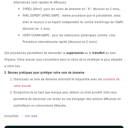
alternatives sont rapides et efficaces
SYRELI (Afnic): pour les noms de domaine en ".fr", décision en 2 mois,
PARL EXPERT (AFNIC-OMPI) : même procédure que la précédente, mais
avec le recours à un expert indépendant du centre d’arbitrage de l’OMPI,
décision en 2 mois
UDRP (ICANN-OMPI) : pour les extensions génériques comme .com.
Procédure internationale rapide (décision en 2 mois),
Ces procédures permettent de demander la
suppression
ou le
transfert
du nom
litigieux. Votre avocat vous conseillera dans le choix de la stratégie la plus adaptée
à votre cas.
3. Bonnes pratiques pour protéger votre nom de domaine
Choisissez un nom de domaine distinctif et disponible avec les
conseils de
votre avocat
.
Enregistrez-le en tant que marque pour obtenir un droit privatif. Cela vous
permettra de sécuriser vos droits en vue d’engager des actions efficaces en
contrefaçon ou concurrence déloyale.
Actualités
min read