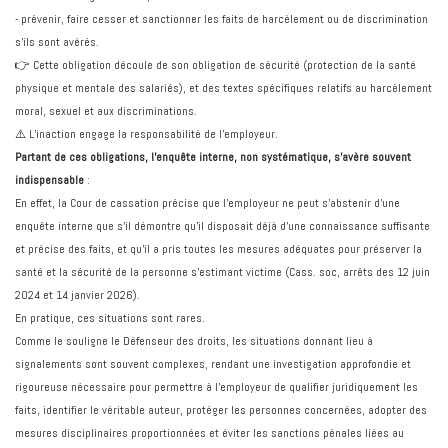
- prévenir, faire cesser et sanctionner les faits de harcèlement ou de discrimination
s'ils sont avérés.
👉 Cette obligation découle de son obligation de sécurité (protection de la santé
physique et mentale des salariés), et des textes spécifiques relatifs au harcèlement
moral, sexuel et aux discriminations.
⚠️ L’inaction engage la responsabilité de l’employeur.
Partant de ces obligations, l’enquête interne, non systématique, s’avère souvent
indispensable
:
En effet, la Cour de cassation précise que l’employeur ne peut s’abstenir d’une
enquête interne que s’il démontre qu’il disposait déjà d’une connaissance suffisante
et précise des faits, et qu’il a pris toutes les mesures adéquates pour préserver la
santé et la sécurité de la personne s’estimant victime (Cass. soc, arrêts des 12 juin
2024 et 14 janvier 2026).
En pratique, ces situations sont rares.
Comme le souligne le Défenseur des droits, les situations donnant lieu à
signalements sont souvent complexes, rendant une investigation approfondie et
rigoureuse nécessaire pour permettre à l'employeur de qualifier juridiquement les
faits, identifier le véritable auteur, protéger les personnes concernées, adopter des
mesures disciplinaires proportionnées et éviter les sanctions pénales liées au