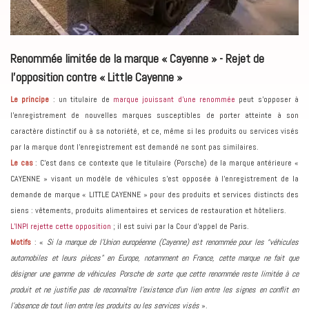
Renommée limitée de la marque « Cayenne » - Rejet de
l'opposition contre « Little Cayenne »
Le principe
: un titulaire de
marque jouissant d'une renommée
peut s'opposer à
l'enregistrement de nouvelles marques susceptibles de porter atteinte à son
caractère distinctif ou à sa notoriété, et ce, même si les produits ou services visés
par la marque dont l’enregistrement est demandé ne sont pas similaires.
Le cas
: C’est dans ce contexte que le titulaire (Porsche) de la marque antérieure «
CAYENNE » visant un modèle de véhicules s’est opposée à l’enregistrement de la
demande de marque « LITTLE CAYENNE » pour des produits et services distincts des
siens : vêtements, produits alimentaires et services de restauration et hôteliers.
L’INPI rejette cette opposition
; il est suivi par la Cour d’appel de Paris.
Motifs
: «
Si la marque de l’Union européenne (Cayenne) est renommée pour les “véhicules
automobiles et leurs pièces” en Europe, notamment en France, cette marque ne fait que
désigner une gamme de véhicules Porsche de sorte que cette renommée reste limitée à ce
produit et ne justifie pas de reconnaître l’existence d’un lien entre les signes en conflit en
l’absence de tout lien entre les produits ou les services visés
».