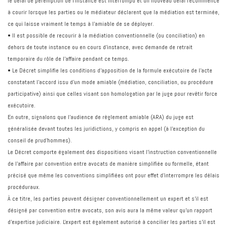
le délai de péremption de l'instance est interrompu et un nouveau délai recommence
à courir lorsque les parties ou le médiateur déclarent que la médiation est terminée,
ce qui laisse vraiment le temps à l'amiable de se déployer.
• Il est possible de recourir à la médiation conventionnelle (ou conciliation) en
dehors de toute instance ou en cours d’instance, avec demande de retrait
temporaire du rôle de l’affaire pendant ce temps.
• Le Décret simplifie les conditions d’apposition de la formule exécutoire de l’acte
constatant l’accord issu d’un mode amiable (médiation, conciliation, ou procédure
participative) ainsi que celles visant son homologation par le juge pour revêtir force
exécutoire.
En outre, signalons que l’audience de règlement amiable (ARA) du juge est
généralisée devant toutes les juridictions, y compris en appel (à l’exception du
conseil de prud’hommes).
Le Décret comporte également des dispositions visant l'instruction conventionnelle
de l'affaire par convention entre avocats de manière simplifiée ou formelle, étant
précisé que même les conventions simplifiées ont pour effet d'interrompre les délais
procéduraux.
À ce titre, les parties peuvent désigner conventionnellement un expert et s'il est
désigné par convention entre avocats, son avis aura la même valeur qu'un rapport
d'expertise judiciaire. L'expert est également autorisé à concilier les parties s'il est