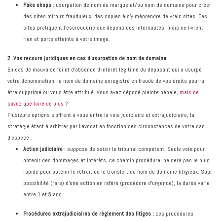
Fake shops
: usurpation de nom de marque et/ou nom de domaine pour créer
des sites miroirs frauduleux, des copies à s’y méprendre de vrais sites. Ces
sites pratiquent l’escroquerie aux dépens des internautes, mais ne livrent
rien et porte atteinte à votre image.
2. Vos recours juridiques en cas d'usurpation de nom de domaine
En cas de mauvaise foi et d’absence d’intérêt légitime du déposant qui a usurpé
votre dénomination, le nom de domaine enregistré en fraude de vos droits pourra
être supprimé ou vous être attribué. Vous avez déposé plainte pénale,
mais ne
savez que faire de plus
?
Plusieurs options s’offrent à vous entre la voie judiciaire et extrajudiciaire, la
stratégie étant à arbitrer par l’avocat en fonction des circonstances de votre cas
d’espèce :
Action judiciaire
: suppose de saisir le tribunal compétent. Seule voie pour
obtenir des dommages et intérêts, ce chemin procédural ne sera pas le plus
rapide pour obtenir le retrait ou le transfert du nom de domaine litigieux. Sauf
possibilité (rare) d’une action en référé (procédure d’urgence), la durée varie
entre 1 et 5 ans.
Procédures extrajudiciaires de règlement des litiges :
ces procédures