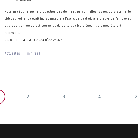
Pour en déduire que la production des données personnelles issues du système de
vidéosurveillance était indispensable à l'exercice du droit à la preuve de l'employeur
et proportionnée au but poursuivi, de sorte que les pièces litigieuses étaient
recevables.
Cass. soc. 14 février 2024 n°22-23073.
Actualités
min read
2
3
4