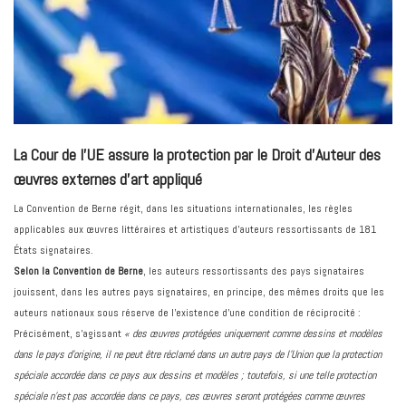
La Cour de l'UE assure la protection par le Droit d'Auteur des
œuvres externes d'art appliqué
La Convention de Berne régit, dans les situations internationales, les règles
applicables aux œuvres littéraires et artistiques d’auteurs ressortissants de 181
États signataires.
Selon la Convention de Berne
, les auteurs ressortissants des pays signataires
jouissent, dans les autres pays signataires, en principe, des mêmes droits que les
auteurs nationaux sous réserve de l’existence d’une condition de réciprocité :
Précisément, s’agissant
« des œuvres protégées uniquement comme dessins et modèles
dans le pays d’origine, il ne peut être réclamé dans un autre pays de l’Union que la protection
spéciale accordée dans ce pays aux dessins et modèles ; toutefois, si une telle protection
spéciale n’est pas accordée dans ce pays, ces œuvres seront protégées comme œuvres