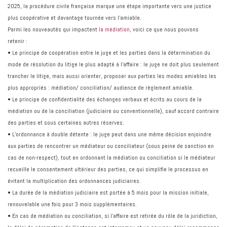
2025, la procédure civile française marque une étape importante vers une justice
plus coopérative et davantage tournée vers l’amiable.
Parmi les nouveautés qui impactent
la médiation
, voici ce que nous pouvons
retenir :
• Le principe de coopération entre le juge et les parties dans la détermination du
mode de résolution du litige le plus adapté à l'affaire : le juge ne doit plus seulement
trancher le litige, mais aussi orienter, proposer aux parties les modes amiables les
plus appropriés : médiation/ conciliation/ audience de règlement amiable.
• Le principe de confidentialité des échanges verbaux et écrits au cours de la
médiation ou de la conciliation (judiciaire ou conventionnelle), sauf accord contraire
des parties et sous certaines autres réserves.
• L’ordonnance à double détente : le juge peut dans une même décision enjoindre
aux parties de rencontrer un médiateur ou conciliateur (sous peine de sanction en
cas de non-respect), tout en ordonnant la médiation ou conciliation si le médiateur
recueille le consentement ultérieur des parties, ce qui simplifie le processus en
évitant la multiplication des ordonnances judiciaires.
• La durée de la médiation judiciaire est portée à 5 mois pour la mission initiale,
renouvelable une fois pour 3 mois supplémentaires.
• En cas de médiation ou conciliation, si l'affaire est retirée du rôle de la juridiction,