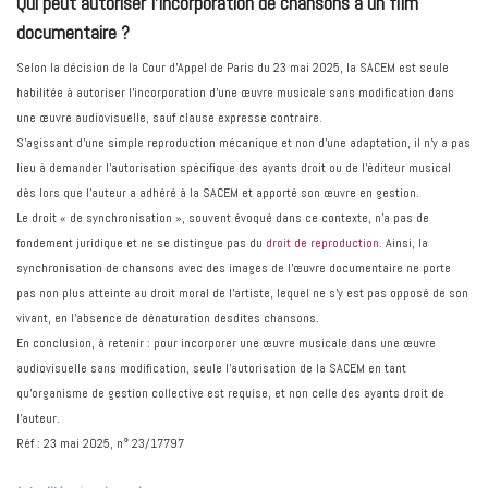
Qui peut autoriser l’incorporation de chansons à un film
documentaire ?
Selon la décision de la Cour d’Appel de Paris du 23 mai 2025, la SACEM est seule
habilitée à autoriser l’incorporation d’une œuvre musicale sans modification dans
une œuvre audiovisuelle, sauf clause expresse contraire.
S’agissant d’une simple reproduction mécanique et non d’une adaptation, il n’y a pas
lieu à demander l’autorisation spécifique des ayants droit ou de l’éditeur musical
dès lors que l’auteur a adhéré à la SACEM et apporté son œuvre en gestion.
Le droit « de synchronisation », souvent évoqué dans ce contexte, n’a pas de
fondement juridique et ne se distingue pas du
droit de reproduction
. Ainsi, la
synchronisation de chansons avec des images de l’œuvre documentaire ne porte
pas non plus atteinte au droit moral de l’artiste, lequel ne s’y est pas opposé de son
vivant, en l’absence de dénaturation desdites chansons.
En conclusion, à retenir : pour incorporer une œuvre musicale dans une œuvre
audiovisuelle sans modification, seule l’autorisation de la SACEM en tant
qu’organisme de gestion collective est requise, et non celle des ayants droit de
l’auteur.
Réf : 23 mai 2025, n° 23/17797