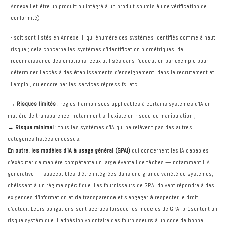
Annexe I et être un produit ou intégré à un produit soumis à une vérification de
conformité)
- soit sont listés en Annexe III qui énumère des systèmes identifiés comme à haut
risque ; cela concerne les systèmes d’identification biométriques, de
reconnaissance des émotions, ceux utilisés dans l’éducation par exemple pour
déterminer l’accès à des établissements d’enseignement, dans le recrutement et
l’emploi, ou encore par les services répressifs, etc…
→
Risques limités
:
règles harmonisées applicables à certains systèmes d’IA en
matière de transparence, notamment s’il existe un risque de manipulation
;
→ Risque minimal
: tous les systèmes d’IA qui ne relèvent pas des autres
catégories listées ci-dessus.
En outre, les modèles d’IA à usage général (GPAI)
qui concernent les IA capables
d’exécuter de manière compétente un large éventail de tâches — notamment l’IA
générative — susceptibles d’être intégrées dans une grande variété de systèmes,
obéissent à un régime spécifique. Les fournisseurs de GPAI doivent répondre à des
exigences d’information et de transparence et s’engager à respecter le droit
d’auteur. Leurs obligations sont accrues lorsque les modèles de GPAI présentent un
risque systémique. L’adhésion volontaire des fournisseurs à un code de bonne