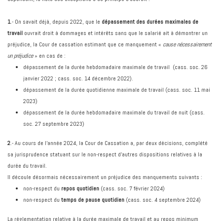
1
.- On savait déjà, depuis 2022, que le
dépassement des durées maximales de
travail
ouvrait droit à dommages et intérêts sans que le salarié ait à démontrer un
préjudice, la Cour de cassation estimant que ce manquement «
cause nécessairement
un préjudice
» en cas de :
dépassement de la durée hebdomadaire maximale de travail (cass. soc. 26
janvier 2022 ; cass. soc. 14 décembre 2022).
dépassement de la durée quotidienne maximale de travail (cass. soc. 11 mai
2023)
dépassement de la durée hebdomadaire maximale du travail de nuit (cass.
soc. 27 septembre 2023)
2
.- Au cours de l’année 2024, la Cour de Cassation a, par deux décisions, complété
sa jurisprudence statuant sur le non-respect d’autres dispositions relatives à la
durée du travail.
Il découle désormais nécessairement un préjudice des manquements suivants :
non-respect du
repos quotidien
(cass. soc. 7 février 2024)
non-respect du
temps de pause quotidien
(cass. soc. 4 septembre 2024)
La réglementation relative à la durée maximale de travail et au repos minimum