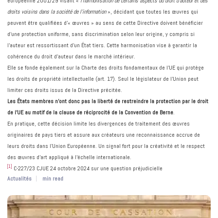
européenne 2001/29 visant «
l’harmonisation de certains aspects du droit d’auteur et des
droits voisins dans la société de l’information
», décidant que toutes les œuvres qui
peuvent être qualifiées d’« œuvres » au sens de cette Directive doivent bénéficier
d’une protection uniforme, sans discrimination selon leur origine, y compris si
l’auteur est ressortissant d’un État tiers. Cette harmonisation vise à garantir la
cohérence du droit d’auteur dans le marché intérieur.
Elle se fonde également sur la Charte des droits fondamentaux de l’UE qui protège
les droits de propriété intellectuelle (art. 17). Seul le législateur de l’Union peut
limiter ces droits issus de la Directive précitée.
Les États membres n’ont donc pas la liberté de restreindre la protection par le droit
de l’UE au motif de la clause de réciprocité de la Convention de Berne
.
En pratique, cette décision limite les divergences de traitement des œuvres
originaires de pays tiers et assure aux créateurs une reconnaissance accrue de
leurs droits dans l’Union Européenne. Un signal fort pour la créativité et le respect
des œuvres d’art appliqué à l’échelle internationale.
[1]
C-227/23 CJUE 24 octobre 2024 sur une question préjudicielle
Actualités
min read