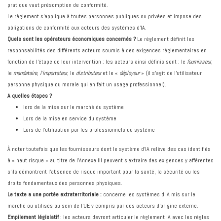
pratique vaut présomption de conformité.
Le règlement s’applique à toutes personnes publiques ou privées et impose des
obligations de conformité aux acteurs des systèmes d’IA.
Quels sont les opérateurs économiques concernés ?
Le règlement définit les
responsabilités des différents acteurs soumis à des exigences réglementaires en
fonction de l’étape de leur intervention : les acteurs ainsi définis sont : le
fournisseur
,
le
mandataire
,
l’importateur
, le
distributeur
et le «
déployeur
» (il s’agit de l’utilisateur
personne physique ou morale qui en fait un usage professionnel).
A quelles étapes ?
lors de la mise sur le marché du système
Lors de la mise en service du système
Lors de l’utilisation par les professionnels du système
À noter toutefois que les fournisseurs dont le système d'IA relève des cas identifiés
à « haut risque » au titre de l’Annexe III peuvent s’extraire des exigences y afférentes
s’ils démontrent l’absence de risque important pour la santé, la sécurité ou les
droits fondamentaux des personnes physiques.
Le texte a une
portée extraterritoriale :
concerne les systèmes d’IA mis sur le
marché ou utilisés au sein de l’UE y compris par des acteurs d’origine externe.
Empilement législatif
: les acteurs devront articuler le règlement IA avec les règles