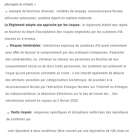
physiques ou virtuels ».
→ exemple de fonctions diverses : modèles de langage, reconnaissance faciale,
véhicules autonomes, système expert en matière médicale...
Le Règlement adopte une approche par les risques :
le règlement établit des règles
en fonction du degré d’acceptation des risques engendrés par les systèmes d’IA,
classés en 4 niveaux.
→ Risques intolérables :
interdiction expresse de systèmes d’IA ayant notamment
pour effet de fausser le comportement par des pratiques trompeuses, d’exploiter
des vulnérabilités, ou d’évaluer ou classer les personnes en fonction de leur
comportement social ou de leurs traits personnels, les systèmes qui prédisent le
risque qu'une personne commette un crime ; il est interdit également de déduire
des attributs sensibles par catégorisation biométrique, de procéder à la
reconnaissance faciale par l'extraction d'images faciales sur l'internet ou d’images
de vidéosurveillance, la déduction d’émotions sur le lieu de travail etc… Ces
interdictions entrent en vigueur au 2 février 2025
.
→ Hauts risques
: exigences spécifiques et obligations renforcées des opérateurs
de systèmes qui :
- soit répondent à deux conditions (être couvert par une législation de l’UE visée en