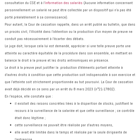
consultation du CSE et à l’
information des salariés
(Aucune information concernant
personnellement un salarié ne peut être collectée par un dispositif qui n'a pas été
porté préalablement à sa connaissance).
Pour autant, la Cour de cassation rappelle, dans un arrêt publié au bulletin, que dans
un procès civil, l'illicéité dans l'obtention ou la production d'un moyen de preuve ne
conduit pas nécessairement à l'écarter des débats.
Le juge doit, lorsque cela lui est demandé, apprécier si une telle preuve porte une
atteinte au caractère équitable de la procédure dans son ensemble, en mettant en
balance le droit à la preuve et les droits antinomiques en présence.
Le droit à la preuve peut justifier la production d'éléments portant atteinte à
d'autres droits à condition que cette production soit indispensable à son exercice et
que l'atteinte soit strictement proportionnée au but poursuivi. La Cour de cassation
avait déjà décidé en ce sens par un arrêt du 8 mars 2023 (n°21-17802).
En l’espèce, elle constate que :
il existait des raisons concrètes liées à la disparition de stocks, justifiant le
recours à la surveillance de la salariée et que cette surveillance ; ce contrôle
était donc légitime ;
cette surveillance ne pouvait être réalisée par d'autres moyens,
elle avait été limitée dans le temps et réalisée par la seule dirigeante de
l'entreprise,