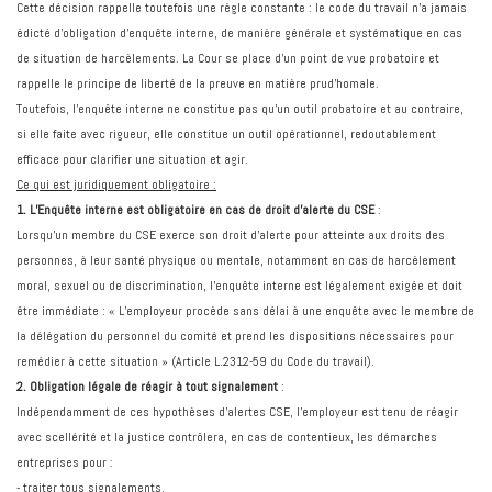
Cette décision rappelle toutefois une règle constante : le code du travail n’a jamais
édicté d’obligation d’enquête interne, de manière générale et systématique en cas
de situation de harcèlements. La Cour se place d'un point de vue probatoire et
rappelle le principe de liberté de la preuve en matière prud’homale.
Toutefois, l’enquête interne ne constitue pas qu’un outil probatoire et au contraire,
si elle faite avec rigueur, elle constitue un outil opérationnel, redoutablement
efficace pour clarifier une situation et agir.
Ce qui est juridiquement obligatoire :
1. L’Enquête interne est obligatoire en cas de droit d’alerte du CSE
:
Lorsqu’un membre du CSE exerce son droit d’alerte pour atteinte aux droits des
personnes, à leur santé physique ou mentale, notamment en cas de harcèlement
moral, sexuel ou de discrimination, l’enquête interne est légalement exigée et doit
être immédiate : « L’employeur procède sans délai à une enquête avec le membre de
la délégation du personnel du comité et prend les dispositions nécessaires pour
remédier à cette situation » (Article L.2312-59 du Code du travail).
2. Obligation légale de réagir à tout signalement
:
Indépendamment de ces hypothèses d’alertes CSE, l’employeur est tenu de réagir
avec scellérité et la justice contrôlera, en cas de contentieux, les démarches
entreprises pour :
- traiter tous signalements,